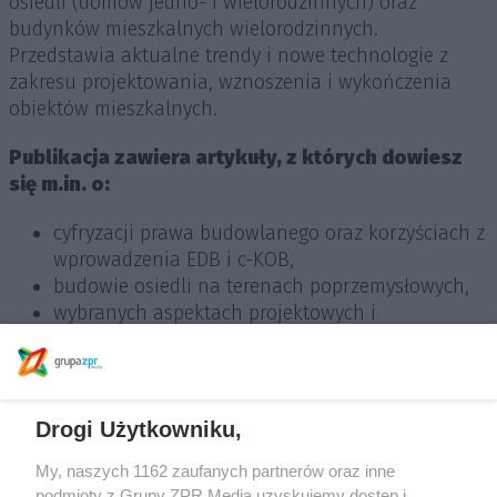
osiedli (domów jedno- i wielorodzinnych) oraz
budynków mieszkalnych wielorodzinnych.
Przedstawia aktualne trendy i nowe technologie z
zakresu projektowania, wznoszenia i wykończenia
obiektów mieszkalnych.
Publikacja zawiera
artykuły, z których dowiesz
się m.in. o:
cyfryzacji prawa budowlanego oraz korzyściach z
wprowadzenia EDB i c-KOB,
budowie osiedli na terenach poprzemysłowych,
wybranych aspektach projektowych i
wykonawczych termomodernizacji,
warunkach montażu klimatyzacji w mieszkaniu
w istniejącym bloku,
oświetleniu klatek schodowych,
Drogi Użytkowniku,
ochronie przeciwpożarowej komórek lokatorskich
i boksów w garażach podziemnych.
My, naszych 1162 zaufanych partnerów oraz inne
podmioty z Grupy ZPR Media uzyskujemy dostęp i