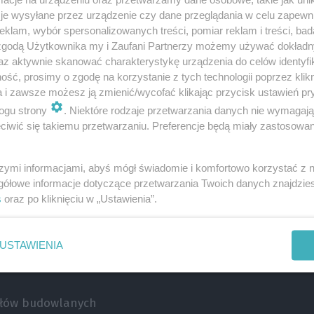
je wysyłane przez urządzenie czy dane przeglądania w celu zapewn
klam, wybór spersonalizowanych treści, pomiar reklam i treści, bad
 zgodą Użytkownika my i Zaufani Partnerzy możemy używać dokład
az aktywnie skanować charakterystykę urządzenia do celów identyfi
ść, prosimy o zgodę na korzystanie z tych technologii poprzez klikn
a i zawsze możesz ją zmienić/wycofać klikając przycisk ustawień pr
ogu strony
. Niektóre rodzaje przetwarzania danych nie wymagaj
iwić się takiemu przetwarzaniu. Preferencje będą miały zastosowanie
e
roenergetyczne
szymi informacjami, abyś mógł świadomie i komfortowo korzystać z
gółowe informacje dotyczące przetwarzania Twoich danych znajdzi
s
oraz po kliknięciu w „Ustawienia”.
USTAWIENIA
odernizacje
iałów budowlanych