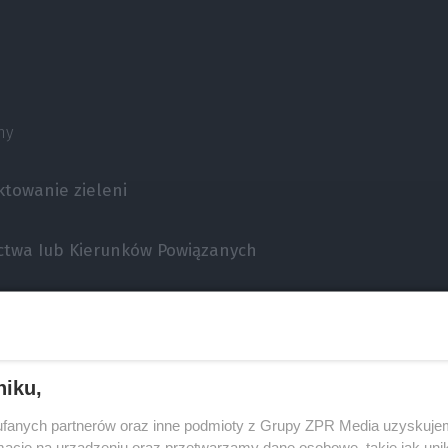
ny
ektowanie zieleni
ictwa Iub Kierunków Powiązanych
dowlanych
niku,
fanych partnerów oraz inne podmioty z Grupy ZPR Media uzyskujem
cje na urządzeniu oraz przetwarzamy dane osobowe, takie jak unika