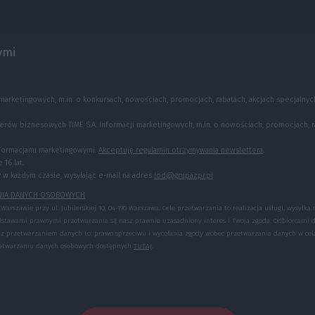
ymi
marketingowych, m.in. o konkursach, nowościach, promocjach, rabatach, akcjach specjalnyc
rów biznesowych TIME S.A. informacji marketingowych, m.in. o nowościach, promocjach, r
nformacjami marketingowymi.
Akceptuję regulamin otrzymywania newslettera
.
16 lat.
 każdym czasie, wysyłając e-mail na adres
iod@grupazpr.pl
NIA DANYCH OSOBOWYCH
arszawie przy ul. Jubilerskiej 10, 04-190 Warszawa. Cele przetwarzania to realizacja usługi, wysyłka
dstawami prawnymi przetwarzania są nasz prawnie uzasadniony interes i Twoja zgoda. Odbiorcami 
 z przetwarzaniem danych to: prawo sprzeciwu i wycofania zgody wobec przetwarzania danych w ce
rzetwarzaniu danych osobowych dostępnych
TUTAJ
.