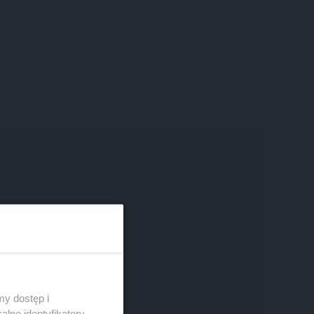
y dostęp i
lne identyfikatory,