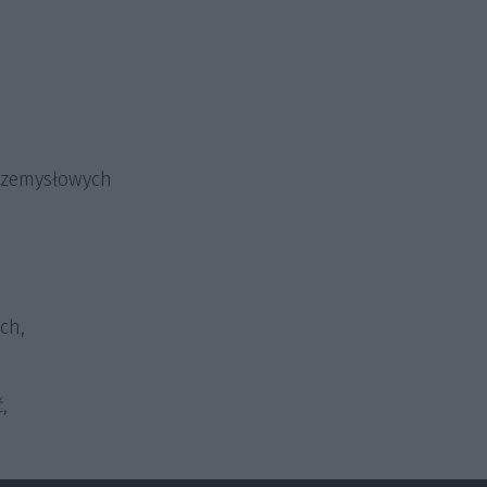
przemysłowych
ch,
,
.