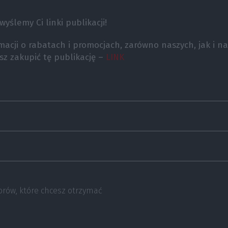
yślemy Ci linki publikacji!
rmacji o rabatach i promocjach, zarówno naszych, jak i 
z zakupić tę publikację –
LINK
rów, które chcesz otrzymać