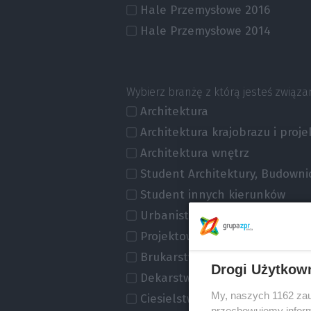
Hale Przemysłowe 2016
Hale Przemysłowe 2014
Wybierz branżę z którą jesteś związa
Architektura
Architektura krajobrazu i proj
Architektura wnętrz
Student Architektury, Budown
Student innych kierunków
Urbanistyka
Projektowanie konstrukcji bu
Brukarstwo
Drogi Użytkow
Dekarstwo
My, naszych 1162 zau
Ciesielstwo
przechowujemy informa