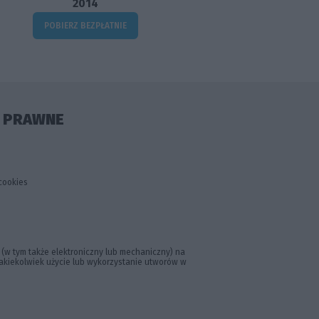
2014
POBIERZ BEZPŁATNIE
E PRAWNE
 cookies
(w tym także elektroniczny lub mechaniczny) na
 Jakiekolwiek użycie lub wykorzystanie utworów w