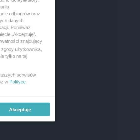
iania
anie odbiorców oraz
nych danych
kacji. Ponieważ
ięcie „Akceptuję”.
ywatności znajdujący
ą zgody użytkownika,
 tylko na tej
 naszych serwisów
esz w
Polityce
Akceptuję