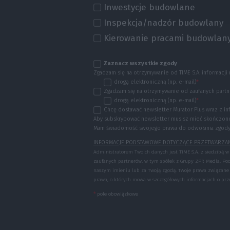
Inwestycje budowlane
Inspekcja/nadzór budowlany
Kierowanie pracami budowlan
Zaznacz wszystkie zgody
Zgadzam się na otrzymywanie od TIME S.A. informacji 
drogą elektroniczną (np. e-mail)
*
Zgadzam się na otrzymywanie od zaufanych partne
drogą elektroniczną (np. e-mail)
*
Chcę dostawać newsletter Murator Plus wraz z i
Aby subskrybować newsletter musisz mieć skończone 
Mam świadomość swojego prawa do odwołania zgody w
INFORMACJE PODSTAWOWE DOTYCZĄCE PRZETWARZA
Administratorem Twoich danych jest TIME S.A. z siedzibą w W
zaufanych partnerów, w tym spółek z Grupy ZPR Media. Po
naszym imieniu lub za Twoją zgodą. Twoje prawa związane
prawa, o których mowa w szczegółowych informacjach o p
*
pole obowiązkowe