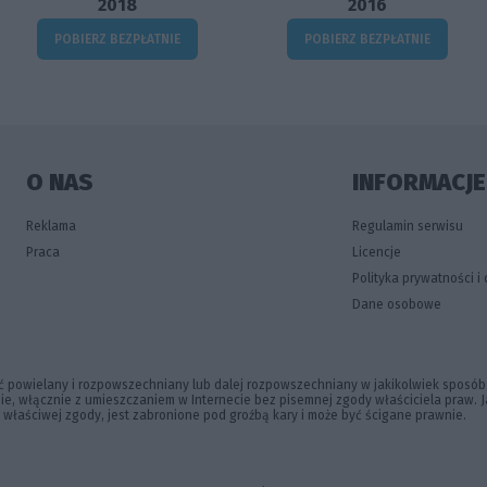
2018
2016
POBIERZ BEZPŁATNIE
POBIERZ BEZPŁATNIE
O NAS
INFORMACJ
Reklama
Regulamin serwisu
Praca
Licencje
Polityka prywatności i
Dane osobowe
 powielany i rozpowszechniany lub dalej rozpowszechniany w jakikolwiek sposób 
rmie, włącznie z umieszczaniem w Internecie bez pisemnej zgody właściciela praw.
z właściwej zgody, jest zabronione pod groźbą kary i może być ścigane prawnie.