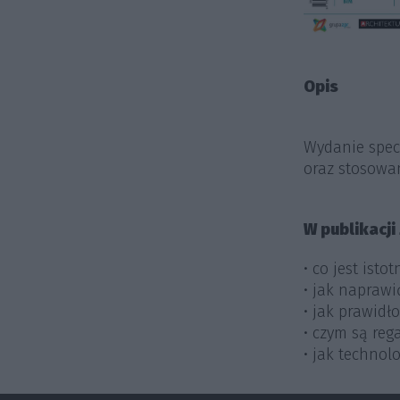
Opis
Wydanie spec
oraz stosowan
W publikacji
• co jest ist
• jak napraw
• jak prawid
• czym są reg
• jak techno