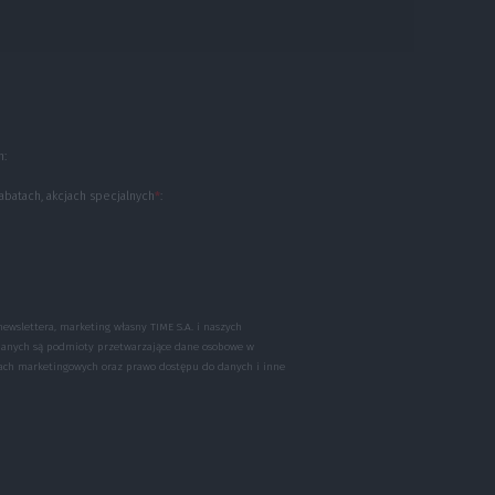
h:
abatach, akcjach specjalnych
*
:
 newslettera, marketing własny TIME S.A. i naszych
danych są podmioty przetwarzające dane osobowe w
lach marketingowych oraz prawo dostępu do danych i inne